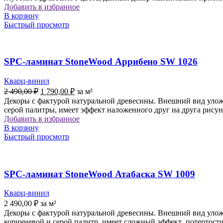
Добавить в избранное
В корзину
Быстрый просмотр
SPC-ламинат StoneWood Аррибено SW 1026
Кварц-винил
Первоначальная
Текущая
2 490,00
₽
1 790,00
₽
за м²
цена
цена:
Декоры с фактурой натуральной древесины. Внешний вид уложе
составляла
1
серой палитры, имеет эффект наложенного друг на друга рису
2
790,00 ₽.
Добавить в избранное
490,00 ₽.
В корзину
Быстрый просмотр
SPC-ламинат StoneWood Атабаска SW 1009
Кварц-винил
2 490,00
₽
за м²
Декоры с фактурой натуральной древесины. Внешний вид уложе
коричневой и серой палитр, имеет сложный эффект потертости