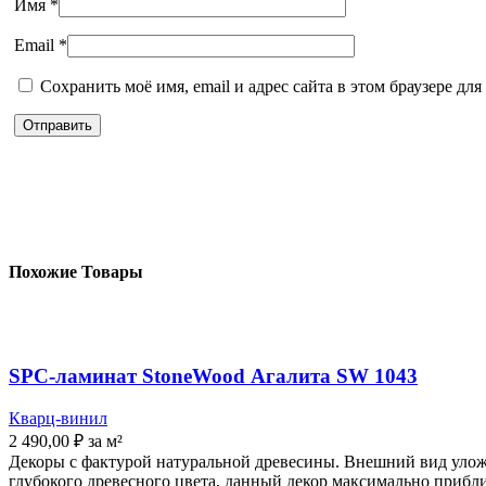
Имя
*
Email
*
Сохранить моё имя, email и адрес сайта в этом браузере д
Похожие Товары
SPC-ламинат StoneWood Агалита SW 1043
Кварц-винил
2 490,00
₽
за м²
Декоры с фактурой натуральной древесины. Внешний вид уложе
глубокого древесного цвета, данный декор максимально прибл