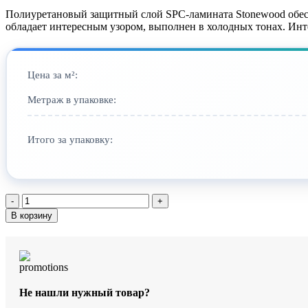
Полиуретановый защитный слой SPC-ламинатa Stonewood обесп
обладает интересным узором, выполнен в холодных тонах. Ин
Цена за м²:
Метраж в упаковке:
Итого за упаковку:
Количество
товара
В корзину
SPC-
ламинат
StoneWood
Дарк
Гэлакси
S-
Не нашли нужный товар?
001-