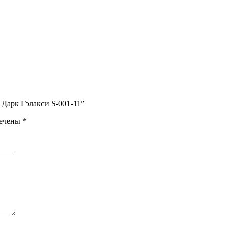
 Дарк Гэлакси S-001-11”
мечены
*