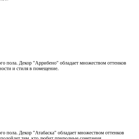
го пола. Декор "Аррибено" обладает множеством оттенков
ности и стиля в помещение.
го пола. Декор "Атабаска" обладает множеством оттенков
подойдет тем, кто любит природные сочетания.