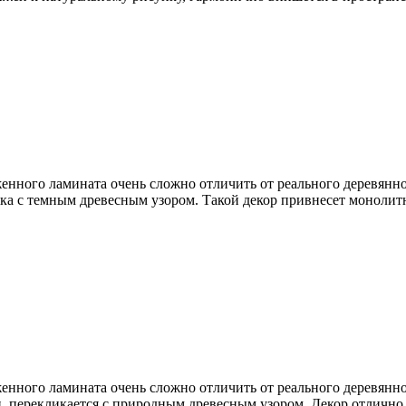
нного ламината очень сложно отличить от реального деревянно
нка с темным древесным узором. Такой декор привнесет монолит
нного ламината очень сложно отличить от реального деревянно
, перекликается с природным древесным узором. Декор отлично 