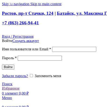
Skip to navigation
Skip to main content
-28%
Ростов, пр-т Стачки, 124
|
Батайск, ул. Максима Г
+7 (863) 266-94-41
Вход / Регистрация
Войти
Создать аккаунт
Обязательно
Имя пользователя или Email
*
Обязательно
Пароль
*
Войти
Забыли пароль?
Запомнить меня
Поиск
Избранное
0
элемент
0,00
₽
Меню