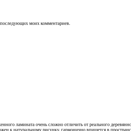
ля последующих моих комментариев.
нного ламината очень сложно отличить от реального деревянног
ижен к натуральному рисунку, гармонично впишется в пространс