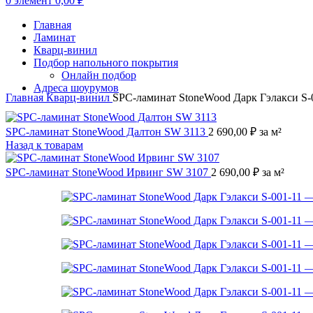
0
элемент
0,00
₽
Главная
Ламинат
Кварц-винил
Подбор напольного покрытия
Онлайн подбор
Адреса шоурумов
Главная
Кварц-винил
SPC-ламинат StoneWood Дарк Гэлакси S-
SPC-ламинат StoneWood Далтон SW 3113
2 690,00
₽
за м²
Назад к товарам
SPC-ламинат StoneWood Ирвинг SW 3107
2 690,00
₽
за м²