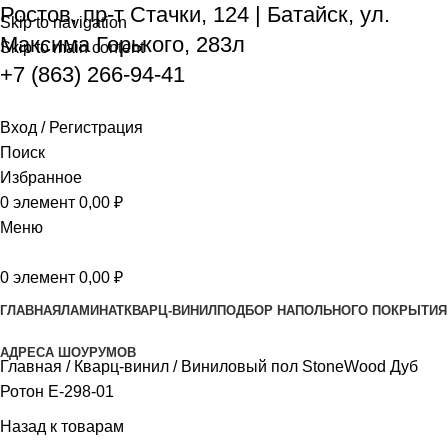
Ростов, пр-т Стачки, 124
|
Батайск, ул.
Skip to navigation
Максима Горького, 283л
Skip to main content
+7 (863) 266-94-41
Вход / Регистрация
Поиск
Избранное
0
элемент
0,00
₽
Меню
0
элемент
0,00
₽
ГЛАВНАЯ
ЛАМИНАТ
КВАРЦ-ВИНИЛ
ПОДБОР НАПОЛЬНОГО ПОКРЫТИЯ
АДРЕСА ШОУРУМОВ
Главная
Кварц-винил
Виниловый пол StoneWood Дуб
Ротон E-298-01
Назад к товарам