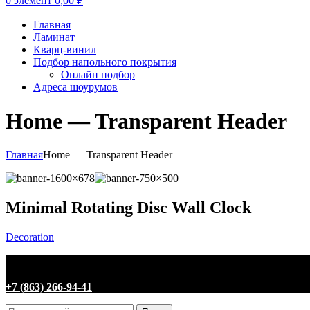
0
элемент
0,00
₽
Главная
Ламинат
Кварц-винил
Подбор напольного покрытия
Онлайн подбор
Адреса шоурумов
Home — Transparent Header
Главная
Home — Transparent Header
Minimal Rotating Disc Wall Clock
Decoration
+7 (863) 266-94-41