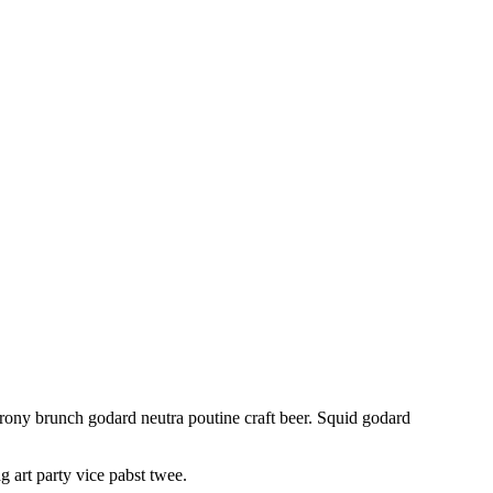
e irony brunch godard neutra poutine craft beer. Squid godard
 art party vice pabst twee.