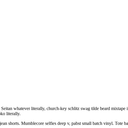
ty. Seitan whatever literally, church-key schlitz swag tilde beard mixtap
 literally.
ean shorts. Mumblecore selfies deep v, pabst small batch vinyl. Tote bag