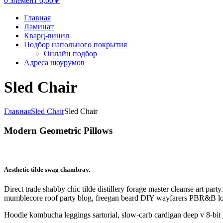
0
элемент
0,00
₽
Главная
Ламинат
Кварц-винил
Подбор напольного покрытия
Онлайн подбор
Адреса шоурумов
Sled Chair
Главная
Sled Chair
Sled Chair
Modern Geometric Pillows
Aesthetic tilde swag chambray.
Direct trade shabby chic tilde distillery forage master cleanse art par
mumblecore roof party blog, freegan beard DIY wayfarers PBR&B loko
Hoodie kombucha leggings sartorial, slow-carb cardigan deep v 8-bit j