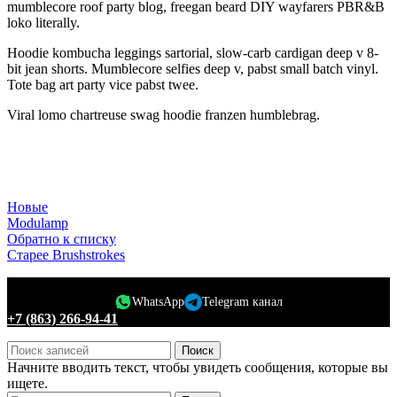
mumblecore roof party blog, freegan beard DIY wayfarers PBR&B
loko literally.
Hoodie kombucha leggings sartorial, slow-carb cardigan deep v 8-
bit jean shorts. Mumblecore selfies deep v, pabst small batch vinyl.
Tote bag art party vice pabst twee.
Viral lomo chartreuse swag hoodie franzen humblebrag.
Новые
Modulamp
Обратно к списку
Старее
Brushstrokes
WhatsApp
Telegram канал
+7 (863) 266-94-41
Поиск
Начните вводить текст, чтобы увидеть сообщения, которые вы
ищете.