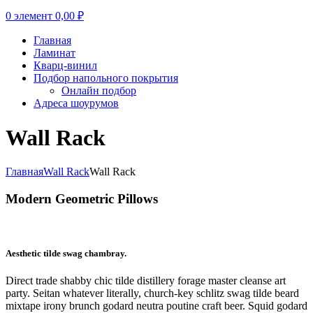
0
элемент
0,00
₽
Главная
Ламинат
Кварц-винил
Подбор напольного покрытия
Онлайн подбор
Адреса шоурумов
Wall Rack
Главная
Wall Rack
Wall Rack
Modern Geometric Pillows
Aesthetic tilde swag chambray.
Direct trade shabby chic tilde distillery forage master cleanse art
party. Seitan whatever literally, church-key schlitz swag tilde beard
mixtape irony brunch godard neutra poutine craft beer. Squid godard