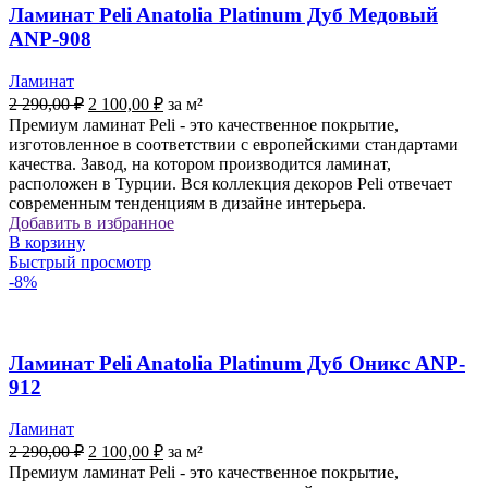
Ламинат Peli Anatolia Platinum Дуб Медовый
ANP-908
Ламинат
Первоначальная
Текущая
2 290,00
₽
2 100,00
₽
за м²
цена
цена:
Премиум ламинат Peli - это качественное покрытие,
составляла
2
изготовленное в соответствии с европейскими стандартами
2
100,00 ₽.
качества. Завод, на котором производится ламинат,
290,00 ₽.
расположен в Турции. Вся коллекция декоров Peli отвечает
современным тенденциям в дизайне интерьера.
Добавить в избранное
В корзину
Быстрый просмотр
-8%
Ламинат Peli Anatolia Platinum Дуб Оникс ANP-
912
Ламинат
Первоначальная
Текущая
2 290,00
₽
2 100,00
₽
за м²
цена
цена:
Премиум ламинат Peli - это качественное покрытие,
составляла
2