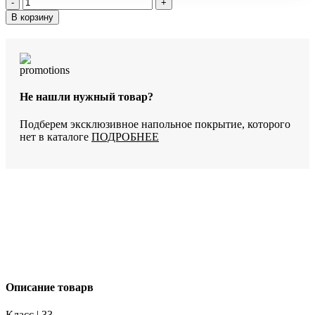
Количество
товара
В корзину
Ламинат
Peli
Anatolia
Platinum
Дуб
Папайя
Не нашли нужный товар?
ANP-
909
Подберем эксклюзивное напольное покрытие, которого
нет в каталоге
ПОДРОБНЕЕ
Описание товарв
Класс | 33