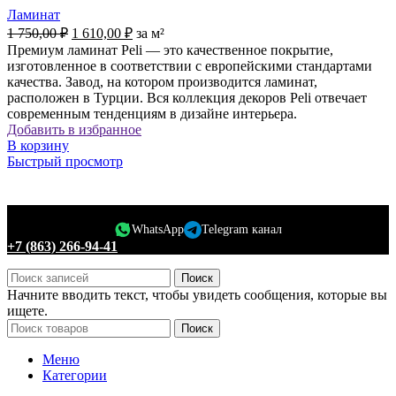
Ламинат
Первоначальная
Текущая
1 750,00
₽
1 610,00
₽
за м²
цена
цена:
Премиум ламинат Peli — это качественное покрытие,
составляла
1
изготовленное в соответствии с европейскими стандартами
1
610,00 ₽.
качества. Завод, на котором производится ламинат,
750,00 ₽.
расположен в Турции. Вся коллекция декоров Peli отвечает
современным тенденциям в дизайне интерьера.
Добавить в избранное
В корзину
Быстрый просмотр
WhatsApp
Telegram канал
+7 (863) 266-94-41
Поиск
Начните вводить текст, чтобы увидеть сообщения, которые вы
ищете.
Поиск
Меню
Категории