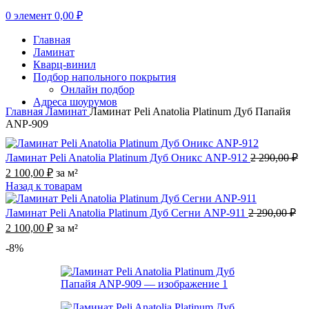
0
элемент
0,00
₽
Главная
Ламинат
Кварц-винил
Подбор напольного покрытия
Онлайн подбор
Адреса шоурумов
Главная
Ламинат
Ламинат Peli Anatolia Platinum Дуб Папайя
ANP-909
Ламинат Peli Anatolia Platinum Дуб Оникс ANP-912
2 290,00
₽
Первоначальная
Текущая
2 100,00
₽
за м²
цена
цена:
Назад к товарам
составляла
2
2
100,00 ₽.
Ламинат Peli Anatolia Platinum Дуб Сегни ANP-911
2 290,00
₽
290,00 ₽.
Первоначальная
Текущая
2 100,00
₽
за м²
цена
цена:
-8%
составляла
2
2
100,00 ₽.
290,00 ₽.