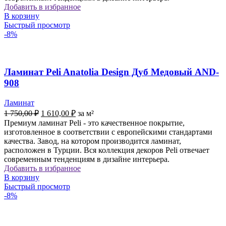
Добавить в избранное
В корзину
Быстрый просмотр
-8%
Ламинат Peli Anatolia Design Дуб Медовый AND-
908
Ламинат
Первоначальная
Текущая
1 750,00
₽
1 610,00
₽
за м²
цена
цена:
Премиум ламинат Peli - это качественное покрытие,
составляла
1
изготовленное в соответствии с европейскими стандартами
1
610,00 ₽.
качества. Завод, на котором производится ламинат,
750,00 ₽.
расположен в Турции. Вся коллекция декоров Peli отвечает
современным тенденциям в дизайне интерьера.
Добавить в избранное
В корзину
Быстрый просмотр
-8%