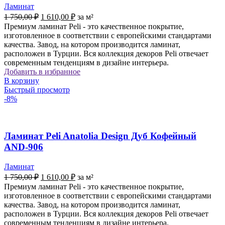
Ламинат
Первоначальная
Текущая
1 750,00
₽
1 610,00
₽
за м²
цена
цена:
Премиум ламинат Peli - это качественное покрытие,
составляла
1
изготовленное в соответствии с европейскими стандартами
1
610,00 ₽.
качества. Завод, на котором производится ламинат,
750,00 ₽.
расположен в Турции. Вся коллекция декоров Peli отвечает
современным тенденциям в дизайне интерьера.
Добавить в избранное
В корзину
Быстрый просмотр
-8%
Ламинат Peli Anatolia Design Дуб Кофейный
AND-906
Ламинат
Первоначальная
Текущая
1 750,00
₽
1 610,00
₽
за м²
цена
цена:
Премиум ламинат Peli - это качественное покрытие,
составляла
1
изготовленное в соответствии с европейскими стандартами
1
610,00 ₽.
качества. Завод, на котором производится ламинат,
750,00 ₽.
расположен в Турции. Вся коллекция декоров Peli отвечает
современным тенденциям в дизайне интерьера.