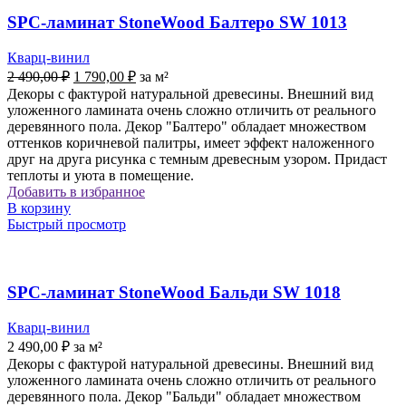
SPC-ламинат StoneWood Балтеро SW 1013
Кварц-винил
Первоначальная
Текущая
2 490,00
₽
1 790,00
₽
за м²
цена
цена:
Декоры с фактурой натуральной древесины. Внешний вид
составляла
1
уложенного ламината очень сложно отличить от реального
2
790,00 ₽.
деревянного пола. Декор "Балтеро" обладает множеством
490,00 ₽.
оттенков коричневой палитры, имеет эффект наложенного
друг на друга рисунка с темным древесным узором. Придаст
теплоты и уюта в помещение.
Добавить в избранное
В корзину
Быстрый просмотр
SPC-ламинат StoneWood Бальди SW 1018
Кварц-винил
2 490,00
₽
за м²
Декоры с фактурой натуральной древесины. Внешний вид
уложенного ламината очень сложно отличить от реального
деревянного пола. Декор "Бальди" обладает множеством