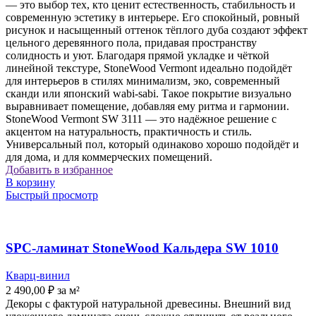
— это выбор тех, кто ценит естественность, стабильность и
современную эстетику в интерьере. Его спокойный, ровный
рисунок и насыщенный оттенок тёплого дуба создают эффект
цельного деревянного пола, придавая пространству
солидность и уют. Благодаря прямой укладке и чёткой
линейной текстуре, StoneWood Vermont идеально подойдёт
для интерьеров в стилях минимализм, эко, современный
сканди или японский wabi-sabi. Такое покрытие визуально
выравнивает помещение, добавляя ему ритма и гармонии.
StoneWood Vermont SW 3111 — это надёжное решение с
акцентом на натуральность, практичность и стиль.
Универсальный пол, который одинаково хорошо подойдёт и
для дома, и для коммерческих помещений.
Добавить в избранное
В корзину
Быстрый просмотр
SPC-ламинат StoneWood Кальдера SW 1010
Кварц-винил
2 490,00
₽
за м²
Декоры с фактурой натуральной древесины. Внешний вид