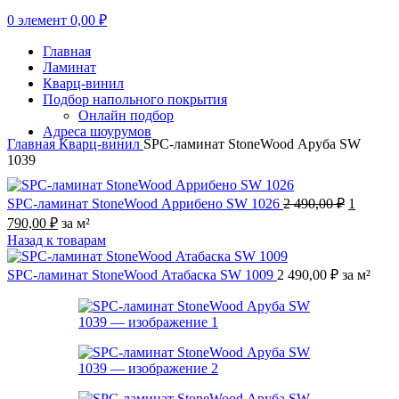
0
элемент
0,00
₽
Главная
Ламинат
Кварц-винил
Подбор напольного покрытия
Онлайн подбор
Адреса шоурумов
Главная
Кварц-винил
SPC-ламинат StoneWood Аруба SW
1039
Первона
SPC-ламинат StoneWood Аррибено SW 1026
2 490,00
₽
1
цена
Текущая
790,00
₽
за м²
составл
цена:
Назад к товарам
2
1
490,00 ₽
790,00 ₽.
SPC-ламинат StoneWood Атабаска SW 1009
2 490,00
₽
за м²