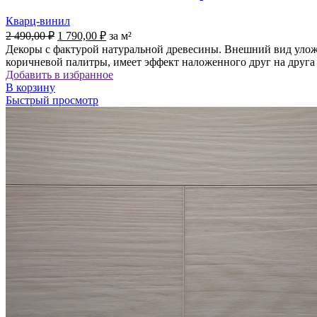
Кварц-винил
Первоначальная
Текущая
2 490,00
₽
1 790,00
₽
за м²
цена
цена:
Декоры с фактурой натуральной древесины. Внешний вид уложе
составляла
1
коричневой палитры, имеет эффект наложенного друг на друга
2
790,00 ₽.
Добавить в избранное
490,00 ₽.
В корзину
Быстрый просмотр