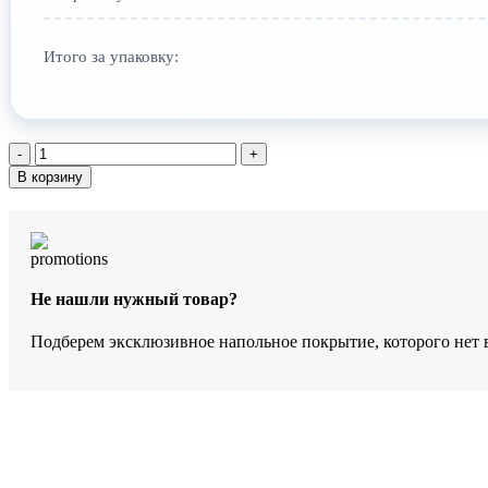
Итого за упаковку:
Количество
товара
В корзину
SPC-
ламинат
StoneWood
Мун
Лайт
S-
Не нашли нужный товар?
001-
03
Подберем эксклюзивное напольное покрытие, которого нет 