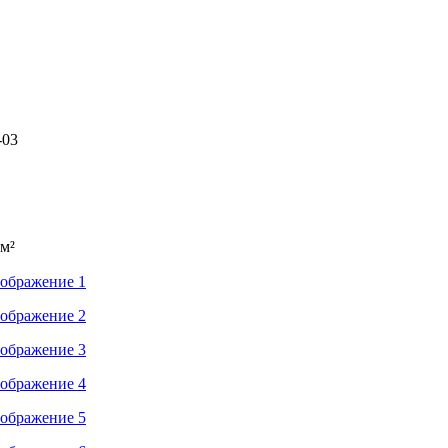
-03
 м²