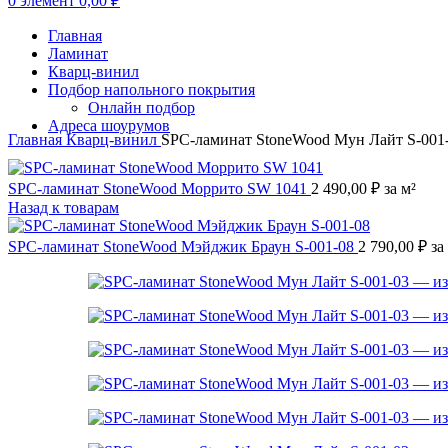
0
элемент
0,00
₽
Главная
Ламинат
Кварц-винил
Подбор напольного покрытия
Онлайн подбор
Адреса шоурумов
Главная
Кварц-винил
SPC-ламинат StoneWood Мун Лайт S-001
SPC-ламинат StoneWood Моррито SW 1041
2 490,00
₽
за м²
Назад к товарам
SPC-ламинат StoneWood Мэйджик Браун S-001-08
2 790,00
₽
за