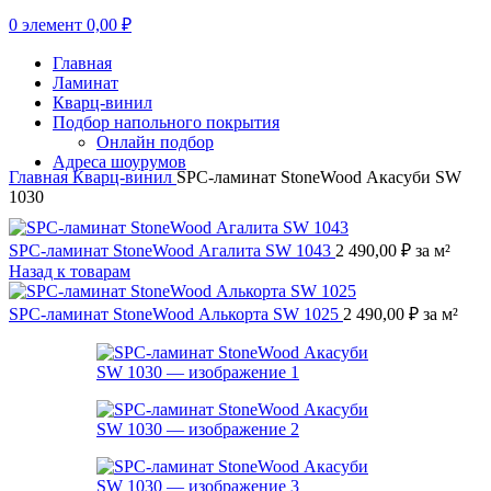
0
элемент
0,00
₽
Главная
Ламинат
Кварц-винил
Подбор напольного покрытия
Онлайн подбор
Адреса шоурумов
Главная
Кварц-винил
SPC-ламинат StoneWood Акасуби SW
1030
SPC-ламинат StoneWood Агалита SW 1043
2 490,00
₽
за м²
Назад к товарам
SPC-ламинат StoneWood Алькорта SW 1025
2 490,00
₽
за м²