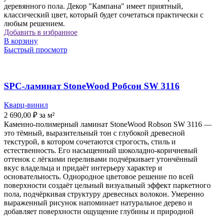
деревянного пола. Декор "Кампана" имеет приятный,
классический цвет, который будет сочетаться практически с
любым решением.
Добавить в избранное
В корзину
Быстрый просмотр
SPC-ламинат StoneWood Робсон SW 3116
Кварц-винил
2 690,00
₽
за м²
Каменно-полимерный ламинат StoneWood Robson SW 3116 —
это тёмный, выразительный тон с глубокой древесной
текстурой, в котором сочетаются строгость, стиль и
естественность. Его насыщенный шоколадно-коричневый
оттенок с лёгкими переливами подчёркивает утончённый
вкус владельца и придаёт интерьеру характер и
основательность. Однородное цветовое решение по всей
поверхности создаёт цельный визуальный эффект паркетного
пола, подчёркивая структуру древесных волокон. Умеренно
выраженный рисунок напоминает натуральное дерево и
добавляет поверхности ощущение глубины и природной