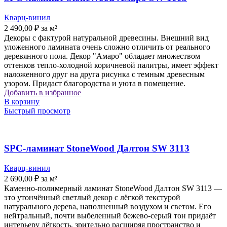
Кварц-винил
2 490,00
₽
за м²
Декоры с фактурой натуральной древесины. Внешний вид
уложенного ламината очень сложно отличить от реального
деревянного пола. Декор "Амаро" обладает множеством
оттенков тепло-холодной коричневой палитры, имеет эффект
наложенного друг на друга рисунка с темным древесным
узором. Придаст благородства и уюта в помещение.
Добавить в избранное
В корзину
Быстрый просмотр
SPC-ламинат StoneWood Далтон SW 3113
Кварц-винил
2 690,00
₽
за м²
Каменно-полимерный ламинат StoneWood Далтон SW 3113 —
это утончённый светлый декор с лёгкой текстурой
натурального дерева, наполненный воздухом и светом. Его
нейтральный, почти выбеленный бежево-серый тон придаёт
интерьеру лёгкость, зрительно расширяя пространство и