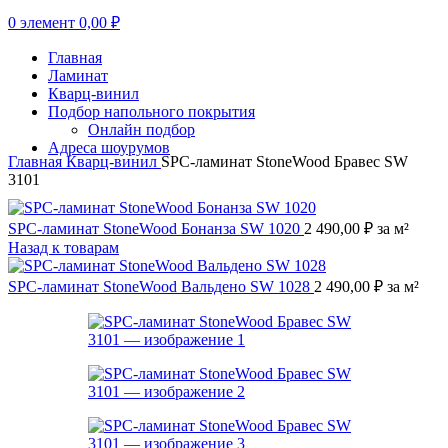
0
элемент
0,00
₽
Главная
Ламинат
Кварц-винил
Подбор напольного покрытия
Онлайн подбор
Адреса шоурумов
Главная
Кварц-винил
SPC-ламинат StoneWood Бравес SW
3101
SPC-ламинат StoneWood Бонанза SW 1020
2 490,00
₽
за м²
Назад к товарам
SPC-ламинат StoneWood Вальдено SW 1028
2 490,00
₽
за м²