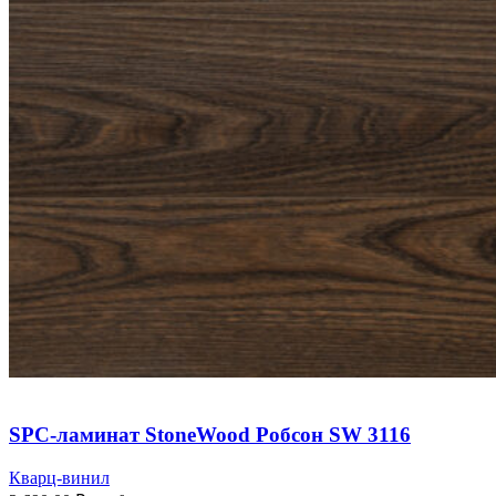
SPC-ламинат StoneWood Робсон SW 3116
Кварц-винил