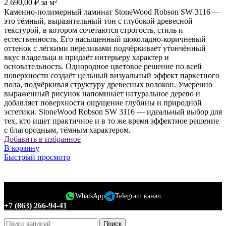
2 690,00
₽
за м²
Каменно-полимерный ламинат StoneWood Robson SW 3116 —
это тёмный, выразительный тон с глубокой древесной
текстурой, в котором сочетаются строгость, стиль и
естественность. Его насыщенный шоколадно-коричневый
оттенок с лёгкими переливами подчёркивает утончённый
вкус владельца и придаёт интерьеру характер и
основательность. Однородное цветовое решение по всей
поверхности создаёт цельный визуальный эффект паркетного
пола, подчёркивая структуру древесных волокон. Умеренно
выраженный рисунок напоминает натуральное дерево и
добавляет поверхности ощущение глубины и природной
эстетики. StoneWood Robson SW 3116 — идеальный выбор для
тех, кто ищет практичное и в то же время эффектное решение
с благородным, тёмным характером.
Добавить в избранное
В корзину
Быстрый просмотр
WhatsApp
Telegram канал
+7 (863) 266-94-41
Поиск