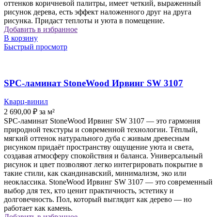
оттенков коричневой палитры, имеет четкий, выраженный
рисунок дерева, есть эффект наложенного друг на друга
рисунка. Придаст теплоты и уюта в помещение.
Добавить в избранное
В корзину
Быстрый просмотр
SPC-ламинат StoneWood Ирвинг SW 3107
Кварц-винил
2 690,00
₽
за м²
SPC-ламинат StoneWood Ирвинг SW 3107 — это гармония
природной текстуры и современной технологии. Тёплый,
мягкий оттенок натурального дуба с живым древесным
рисунком придаёт пространству ощущение уюта и света,
создавая атмосферу спокойствия и баланса. Универсальный
рисунок и цвет позволяют легко интегрировать покрытие в
такие стили, как скандинавский, минимализм, эко или
неоклассика. StoneWood Ирвинг SW 3107 — это современный
выбор для тех, кто ценит практичность, эстетику и
долговечность. Пол, который выглядит как дерево — но
работает как камень.
Добавить в избранное