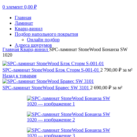
0
элемент
0,00
₽
Главная
Ламинат
Кварц-винил
Подбор напольного покрытия
Онлайн подбор
Адреса шоурумов
Главная
Кварц-винил
SPC-ламинат StoneWood Бонанза SW
1020
SPC-ламинат StoneWood Блэк Сторм S-001-01
2 790,00
₽
за м²
Назад к товарам
SPC-ламинат StoneWood Бравес SW 3101
2 690,00
₽
за м²