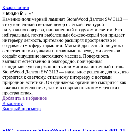
Кварц-винил
2 690,00
₽
за м²
Каменно-полимерный ламинат StoneWood Далтон SW 3113 —
это утончённый светлый декор с лёгкой текстурой
натурального дерева, наполненный воздухом и светом. Его
нейтральный, почти выбеленный бежево-серый тон придаёт
интерьеру лёгкость, зрительно расширяя пространство и
создавая атмосферу гармонии. Мягкий древесный рисунок с
естественными сучками и плавными переходами оттенков
создаёт ощущение настоящего массива. Поверхность
выглядит естественно и благородно, подчёркивая
скандинавскую сдержанность или минималистичный стиль.
StoneWood Далтон SW 3113 — идеальное решение для тех, кто
стремится к светлому, стильному интерьеру с нотками
природной эстетики. Он одинаково органично смотрится как
в жилых помещениях, так и в современных коммерческих
пространствах.
Добавить в избранное
В корзину
Быстрый просмотр
SPC-ламинат StoneWood Дарк Гэлакси S-001-11