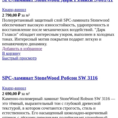
Кварц-винил
2 790,00
₽
за м²
Полиуретановый защитный слой SPC-ламинатa Stonewood
обеспечивает высокую износостойкость, ударопрочность и
восстановление после механических воздействий. "Дарк
Гэлакси" обладает интересным узором, выполнен в холодных
тонах. Интересный мотив покрытия подарит легкую и
ненавязчивую динамику.
Добавить в избранное
В корзину
Быстрый просмотр
SPC-ламинат StoneWood Робсон SW 3116
Кварц-винил
2 690,00
₽
за м²
Каменно-полимерный ламинат StoneWood Robson SW 3116 —
это тёмный, выразительный тон с глубокой древесной
текстурой, в котором сочетаются строгость, стиль и
естественность. Его насыщенный шоколадно-коричневый
оттенок с лёгкими переливами подчёркивает утончённый