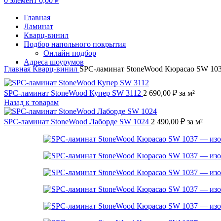
0
элемент
0,00
₽
Главная
Ламинат
Кварц-винил
Подбор напольного покрытия
Онлайн подбор
Адреса шоурумов
Главная
Кварц-винил
SPC-ламинат StoneWood Кюрасао SW 10
SPC-ламинат StoneWood Купер SW 3112
2 690,00
₽
за м²
Назад к товарам
SPC-ламинат StoneWood Лаборде SW 1024
2 490,00
₽
за м²