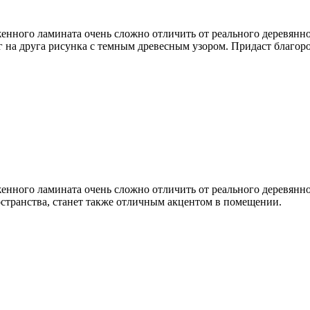
нного ламината очень сложно отличить от реального деревянно
 на друга рисунка с темным древесным узором. Придаст благоро
нного ламината очень сложно отличить от реального деревянно
странства, станет также отличным акцентом в помещении.