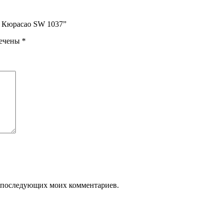
d Кюрасао SW 1037”
мечены
*
ля последующих моих комментариев.