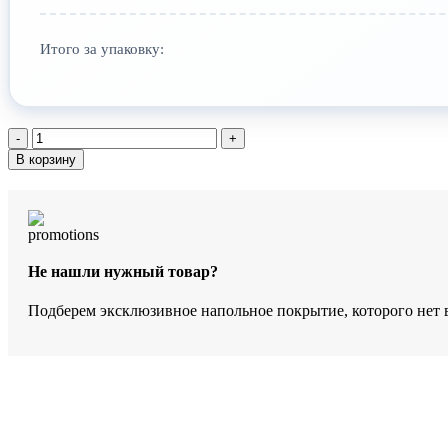
Итого за упаковку:
Количество
товара
В корзину
SPC-
ламинат
StoneWood
Кюрасао
SW
1037
Не нашли нужный товар?
Подберем эксклюзивное напольное покрытие, которого нет 