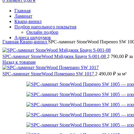
0
элемент
0,00
₽
Главная
Ламинат
Кварц-винил
Подбор напольного покрытия
Онлайн подбор
Адреса шоурумов
Главная
Кварц-винил
SPC-ламинат StoneWood Пиренео SW 10
SPC-ламинат StoneWood Мэйджик Браун S-001-08
2 790,00
₽
за
Назад к товарам
SPC-ламинат StoneWood Померано SW 1017
2 490,00
₽
за м²