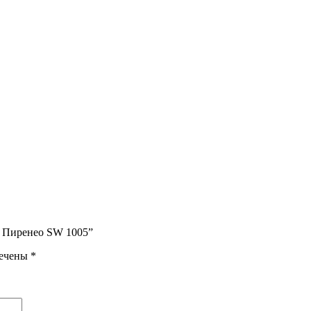
d Пиренео SW 1005”
мечены
*