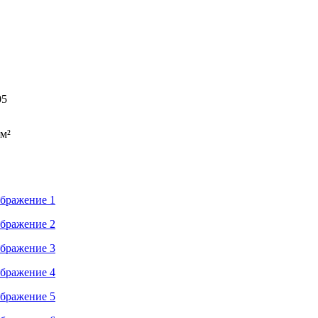
05
 м²