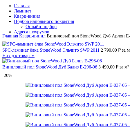
Главная
Ламинат
Кварц-винил
Подбор напольного покрытия
Онлайн подбор
Адреса шоурумов
Главная
Кварц-винил
Виниловый пол StoneWood Дуб Арлон E-
SPC-ламинат ёлка StoneWood Эльчито SWP 2011
2 790,00
₽
за м
Назад к товарам
Виниловый пол StoneWood Дуб Бализ E-296-06
3 490,00
₽
за м²
-20%