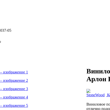
037-05
²
Винило
Арлон 
К
Виниловое по
отлично подой