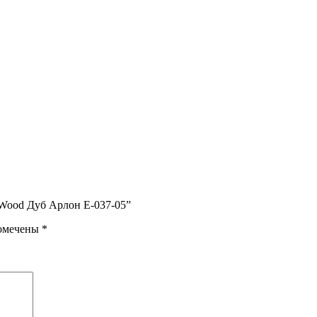
eWood Дуб Арлон E-037-05”
помечены
*