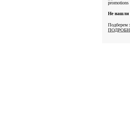
Арлон
E-
Не нашли
037-
05
Подберем э
ПОДРОБН