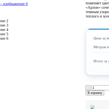
поменяет цве
«Арлон» сочет
темным узоро
теплого и хо
Цена за м
Метраж в
Итого за 
Количеств
товара
В корзину
Винилов
пол
StoneWoo
Дуб