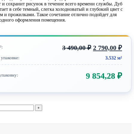
т и сохранит рисунок в течение всего времени службы. Дуб
ает в себе темный, слегка холодноватый и глубокий цвет с
м и прожилками. Такое сочетание отлично подойдет для
лодного оформления помещения.
3 490,00
₽
2 790,00
₽
²:
3.532 м²
 упаковке:
9 854,28
₽
упаковку:
о
ый
d