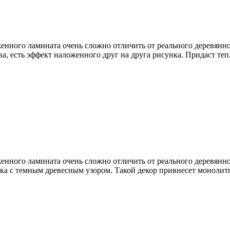
нного ламината очень сложно отличить от реального деревянно
а, есть эффект наложенного друг на друга рисунка. Придаст те
нного ламината очень сложно отличить от реального деревянно
нка с темным древесным узором. Такой декор привнесет монолит