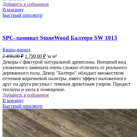
Добавить в избранное
В корзину
Быстрый просмотр
SPC-ламинат StoneWood Балтеро SW 1013
Кварц-винил
Первоначальная
Текущая
2 490,00
₽
1 790,00
₽
за м²
цена
цена:
Декоры с фактурой натуральной древесины. Внешний вид
составляла
1
уложенного ламината очень сложно отличить от реального
2
790,00 ₽.
деревянного пола. Декор "Балтеро" обладает множеством
490,00 ₽.
оттенков коричневой палитры, имеет эффект наложенного
друг на друга рисунка с темным древесным узором. Придаст
теплоты и уюта в помещение.
Добавить в избранное
В корзину
Быстрый просмотр