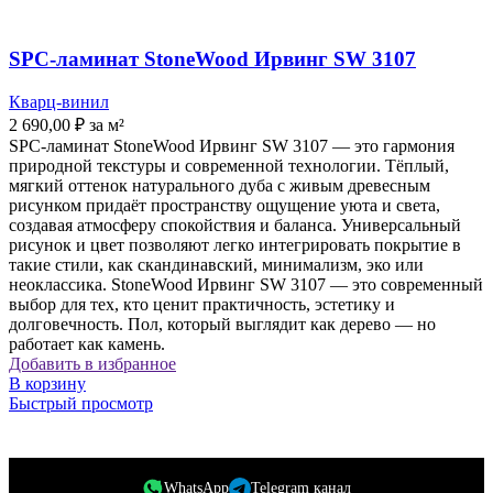
SPC-ламинат StoneWood Ирвинг SW 3107
Кварц-винил
2 690,00
₽
за м²
SPC-ламинат StoneWood Ирвинг SW 3107 — это гармония
природной текстуры и современной технологии. Тёплый,
мягкий оттенок натурального дуба с живым древесным
рисунком придаёт пространству ощущение уюта и света,
создавая атмосферу спокойствия и баланса. Универсальный
рисунок и цвет позволяют легко интегрировать покрытие в
такие стили, как скандинавский, минимализм, эко или
неоклассика. StoneWood Ирвинг SW 3107 — это современный
выбор для тех, кто ценит практичность, эстетику и
долговечность. Пол, который выглядит как дерево — но
работает как камень.
Добавить в избранное
В корзину
Быстрый просмотр
WhatsApp
Telegram канал