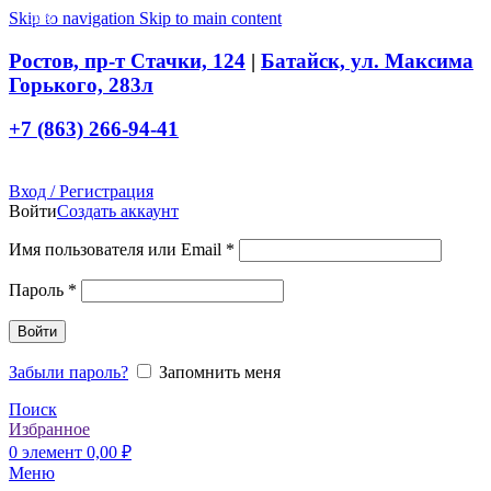
Skip to navigation
Skip to main content
-28%
Ростов, пр-т Стачки, 124
|
Батайск, ул. Максима
Горького, 283л
+7 (863) 266-94-41
Вход / Регистрация
Войти
Создать аккаунт
Обязательно
Имя пользователя или Email
*
Обязательно
Пароль
*
Войти
Забыли пароль?
Запомнить меня
Поиск
Избранное
0
элемент
0,00
₽
Меню