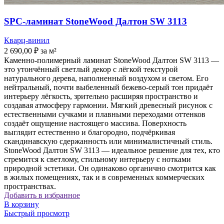
SPC-ламинат StoneWood Далтон SW 3113
Кварц-винил
2 690,00
₽
за м²
Каменно-полимерный ламинат StoneWood Далтон SW 3113 —
это утончённый светлый декор с лёгкой текстурой
натурального дерева, наполненный воздухом и светом. Его
нейтральный, почти выбеленный бежево-серый тон придаёт
интерьеру лёгкость, зрительно расширяя пространство и
создавая атмосферу гармонии. Мягкий древесный рисунок с
естественными сучками и плавными переходами оттенков
создаёт ощущение настоящего массива. Поверхность
выглядит естественно и благородно, подчёркивая
скандинавскую сдержанность или минималистичный стиль.
StoneWood Далтон SW 3113 — идеальное решение для тех, кто
стремится к светлому, стильному интерьеру с нотками
природной эстетики. Он одинаково органично смотрится как
в жилых помещениях, так и в современных коммерческих
пространствах.
Добавить в избранное
В корзину
Быстрый просмотр