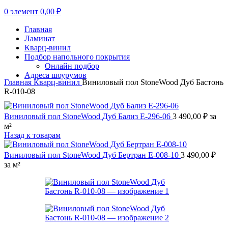
0
элемент
0,00
₽
Главная
Ламинат
Кварц-винил
Подбор напольного покрытия
Онлайн подбор
Адреса шоурумов
Главная
Кварц-винил
Виниловый пол StoneWood Дуб Бастонь
R-010-08
Виниловый пол StoneWood Дуб Бализ E-296-06
3 490,00
₽
за
м²
Назад к товарам
Виниловый пол StoneWood Дуб Бертран E-008-10
3 490,00
₽
за м²