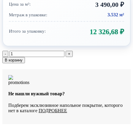
3 490,00
₽
Цена за м²:
3.532 м²
Метраж в упаковке:
12 326,68
₽
Итого за упаковку:
Количество
товара
В корзину
Виниловый
пол
StoneWood
Дуб
Бастонь
R-
Не нашли нужный товар?
010-
08
Подберем эксклюзивное напольное покрытие, которого
нет в каталоге
ПОДРОБНЕЕ