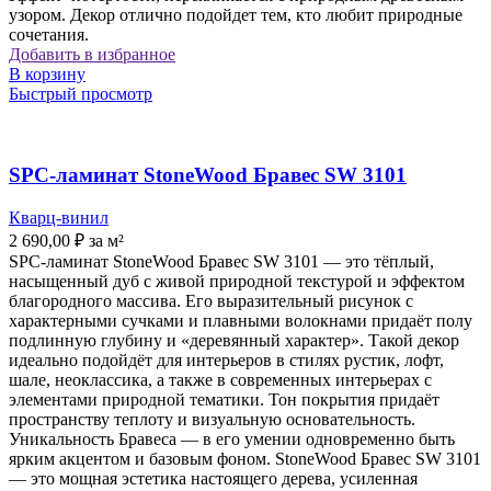
узором. Декор отлично подойдет тем, кто любит природные
сочетания.
Добавить в избранное
В корзину
Быстрый просмотр
SPC-ламинат StoneWood Бравес SW 3101
Кварц-винил
2 690,00
₽
за м²
SPC-ламинат StoneWood Бравес SW 3101 — это тёплый,
насыщенный дуб с живой природной текстурой и эффектом
благородного массива. Его выразительный рисунок с
характерными сучками и плавными волокнами придаёт полу
подлинную глубину и «деревянный характер». Такой декор
идеально подойдёт для интерьеров в стилях рустик, лофт,
шале, неоклассика, а также в современных интерьерах с
элементами природной тематики. Тон покрытия придаёт
пространству теплоту и визуальную основательность.
Уникальность Бравеса — в его умении одновременно быть
ярким акцентом и базовым фоном. StoneWood Бравес SW 3101
— это мощная эстетика настоящего дерева, усиленная