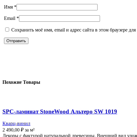
Имя
*
Email
*
Сохранить моё имя, email и адрес сайта в этом браузере д
Похожие Товары
SPC-ламинат StoneWood Альтеро SW 1019
Кварц-винил
2 490,00
₽
за м²
Декоры с фактурой натуральной древесины. Внешний вид уложе