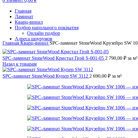
0
элемент
0,00
₽
Главная
Ламинат
Кварц-винил
Подбор напольного покрытия
Онлайн подбор
Адреса шоурумов
Главная
Кварц-винил
SPC-ламинат StoneWood Крузейро SW 10
SPC-ламинат StoneWood Кристал Грэй S-001-05
2 790,00
₽
за м²
Назад к товарам
SPC-ламинат StoneWood Купер SW 3112
2 690,00
₽
за м²