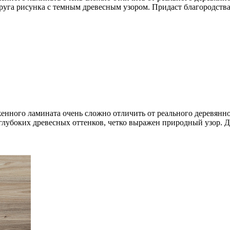
друга рисунка с темным древесным узором. Придаст благородств
нного ламината очень сложно отличить от реального деревянно
глубоких древесных оттенков, четко выражен природный узор. Д