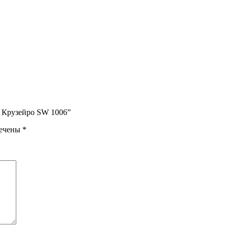
d Крузейро SW 1006”
мечены
*