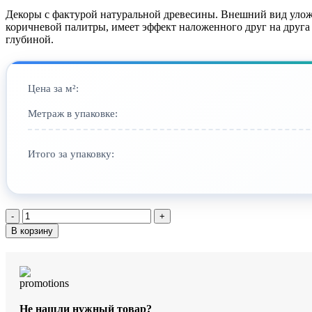
Декоры с фактурой натуральной древесины. Внешний вид уложе
коричневой палитры, имеет эффект наложенного друг на друга
глубиной.
Цена за м²:
Метраж в упаковке:
Итого за упаковку:
Количество
товара
В корзину
SPC-
ламинат
StoneWood
Крузейро
SW
1006
Не нашли нужный товар?