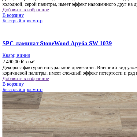
холодной, серой палитры, имеет эффект наложенного друг на 
Добавить в избранное
В корзину
Быстрый просмотр
SPC-ламинат StoneWood Аруба SW 1039
Кварц-винил
2 490,00
₽
за м²
Декоры с фактурой натуральной древесины. Внешний вид уложе
коричневой палитры, имеет сложный эффект потертости и ряд 
Добавить в избранное
В корзину
Быстрый просмотр