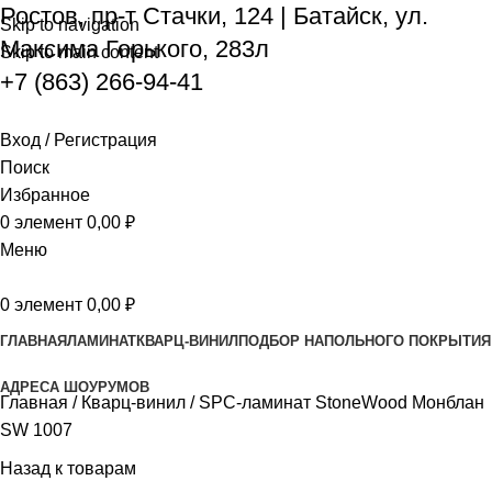
Ростов, пр-т Стачки, 124
|
Батайск, ул.
Skip to navigation
Максима Горького, 283л
Skip to main content
+7 (863) 266-94-41
Вход / Регистрация
Поиск
Избранное
0
элемент
0,00
₽
Меню
0
элемент
0,00
₽
ГЛАВНАЯ
ЛАМИНАТ
КВАРЦ-ВИНИЛ
ПОДБОР НАПОЛЬНОГО ПОКРЫТИЯ
АДРЕСА ШОУРУМОВ
Главная
Кварц-винил
SPC-ламинат StoneWood Монблан
SW 1007
Назад к товарам