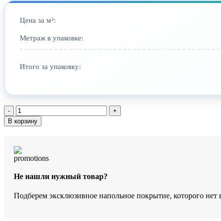
Цена за м²:
Метраж в упаковке:
Итого за упаковку:
Количество
товара
В корзину
SPC-
ламинат
StoneWood
Морис
SW
3115
Не нашли нужный товар?
Подберем эксклюзивное напольное покрытие, которого нет 