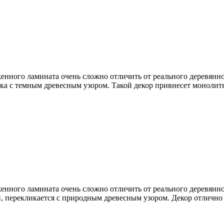
нного ламината очень сложно отличить от реального деревянно
нка с темным древесным узором. Такой декор привнесет монолит
нного ламината очень сложно отличить от реального деревянно
, перекликается с природным древесным узором. Декор отлично 