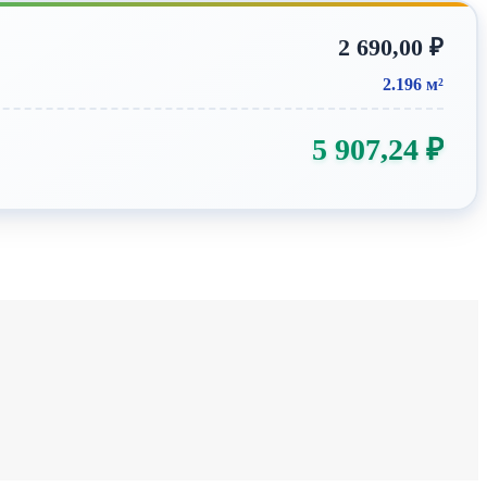
2 690,00
₽
2.196 м²
5 907,24
₽