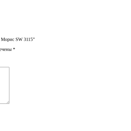
d Морис SW 3115”
мечены
*