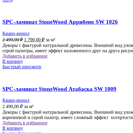
SPC-ламинат StoneWood Аррибено SW 1026
Кварц-винил
Первоначальная
Текущая
2 490,00
₽
1 790,00
₽
за м²
цена
цена:
Декоры с фактурой натуральной древесины. Внешний вид уложе
составляла
1
серой палитры, имеет эффект наложенного друг на друга рису
2
790,00 ₽.
Добавить в избранное
490,00 ₽.
В корзину
Быстрый просмотр
SPC-ламинат StoneWood Атабаска SW 1009
Кварц-винил
2 490,00
₽
за м²
Декоры с фактурой натуральной древесины. Внешний вид уложе
коричневой и серой палитр, имеет сложный эффект потертости
Добавить в избранное
В корзину