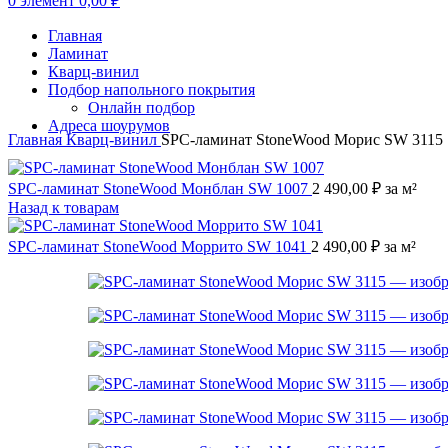
0
элемент
0,00
₽
Главная
Ламинат
Кварц-винил
Подбор напольного покрытия
Онлайн подбор
Адреса шоурумов
Главная
Кварц-винил
SPC-ламинат StoneWood Морис SW 3115
SPC-ламинат StoneWood Монблан SW 1007
2 490,00
₽
за м²
Назад к товарам
SPC-ламинат StoneWood Моррито SW 1041
2 490,00
₽
за м²