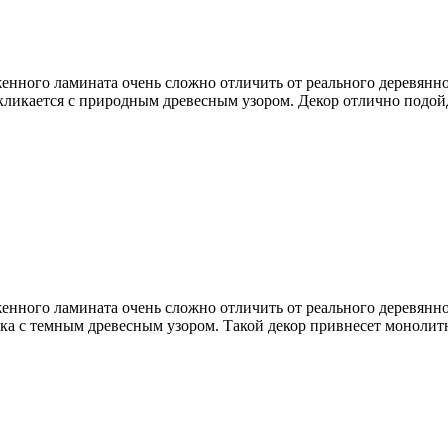
нного ламината очень сложно отличить от реального деревянно
ликается с природным древесным узором. Декор отлично подойд
нного ламината очень сложно отличить от реального деревянно
нка с темным древесным узором. Такой декор привнесет монолит