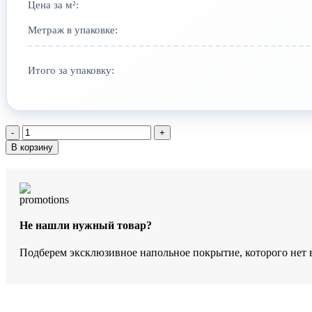
Цена за м²:
Метраж в упаковке:
Итого за упаковку:
Количество
товара
В корзину
SPC-
ламинат
ёлка
StoneWood
Мелина
SWP
Не нашли нужный товар?
2002
Подберем эксклюзивное напольное покрытие, которого нет 