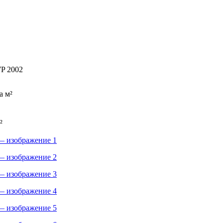
P 2002
а м²
²