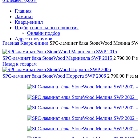
0
элемент
0,00
₽
Главная
Ламинат
Кварц-винил
Подбор напольного покрытия
Онлайн подбор
Адреса шоурумов
Главная
Кварц-винил
SPC-ламинат ёлка StoneWood Мелина SW
SPC-ламинат ёлка StoneWood Маринелла SWP 2015
2 790,00
₽
з
Назад к товарам
SPC-ламинат ёлка StoneWood Поррета SWP 2006
2 790,00
₽
за м