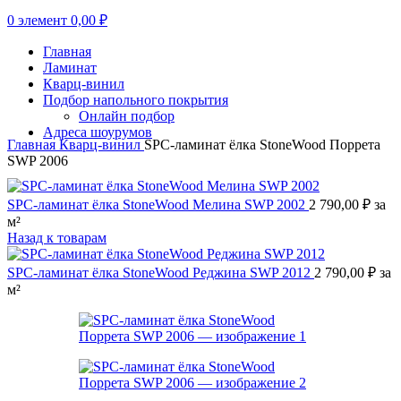
0
элемент
0,00
₽
Главная
Ламинат
Кварц-винил
Подбор напольного покрытия
Онлайн подбор
Адреса шоурумов
Главная
Кварц-винил
SPC-ламинат ёлка StoneWood Поррета
SWP 2006
SPC-ламинат ёлка StoneWood Мелина SWP 2002
2 790,00
₽
за
м²
Назад к товарам
SPC-ламинат ёлка StoneWood Реджина SWP 2012
2 790,00
₽
за
м²