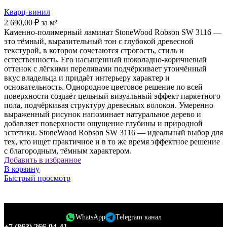
Кварц-винил
2 690,00
₽
за м²
Каменно-полимерный ламинат StoneWood Robson SW 3116 —
это тёмный, выразительный тон с глубокой древесной
текстурой, в котором сочетаются строгость, стиль и
естественность. Его насыщенный шоколадно-коричневый
оттенок с лёгкими переливами подчёркивает утончённый
вкус владельца и придаёт интерьеру характер и
основательность. Однородное цветовое решение по всей
поверхности создаёт цельный визуальный эффект паркетного
пола, подчёркивая структуру древесных волокон. Умеренно
выраженный рисунок напоминает натуральное дерево и
добавляет поверхности ощущение глубины и природной
эстетики. StoneWood Robson SW 3116 — идеальный выбор для
тех, кто ищет практичное и в то же время эффектное решение
с благородным, тёмным характером.
Добавить в избранное
В корзину
Быстрый просмотр
WhatsApp
Telegram канал
+7 (863) 266-94-41