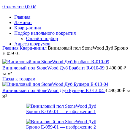
0
элемент
0,00
₽
Главная
Ламинат
Кварц-винил
Подбор напольного покрытия
Онлайн подбор
Адреса шоурумов
Главная
Кварц-винил
Виниловый пол StoneWood Дуб Брюно
E-059-01
Виниловый пол StoneWood Дуб Брабант R-010-09
3 490,00
₽
за м²
Назад к товарам
Виниловый пол StoneWood Дуб Бушери E-013-04
3 490,00
₽
за
м²