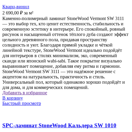
Кварц-винил
2 690,00
₽
за м²
Каменно-полимерный ламинат StoneWood Vermont SW 3111
— это выбор тех, кто ценит естественность, стабильность и
современную эстетику в интерьере. Его спокойный, ровный
рисунок и насыщенный оттенок тёплого дуба создают эффект
цельного деревянного пола, придавая пространству
солидность и уют. Благодаря прямой укладке и чёткой
линейной текстуре, StoneWood Vermont идеально подойдёт
для интерьеров в стилях минимализм, эко, современный
сканди или японский wabi-sabi. Такое покрытие визуально
выравнивает помещение, добавляя ему ритма и гармонии.
StoneWood Vermont SW 3111 — это надёжное решение с
акцентом на натуральность, практичность и стиль.
Универсальный пол, который одинаково хорошо подойдёт и
для дома, и для коммерческих помещений.
Добавить в избранное
В корзину
Быстрый просмотр
SPC-ламинат StoneWood Кальдера SW 1010